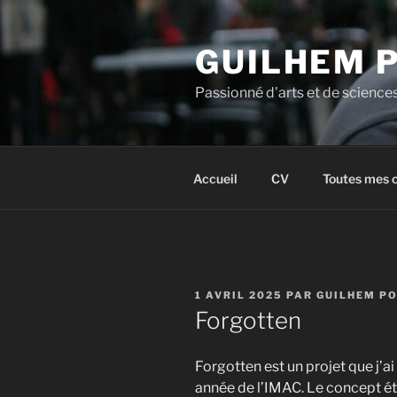
Aller
au
GUILHEM 
contenu
principal
Passionné d'arts et de science
Accueil
CV
Toutes mes 
PUBLIÉ
1 AVRIL 2025
PAR
GUILHEM PO
LE
Forgotten
Forgotten est un projet que j’a
année de l’IMAC. Le concept éta