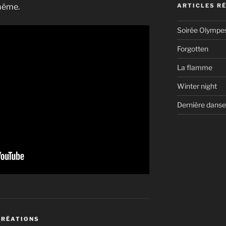
même.
ARTICLES R
Soirée Olympe
Forgotten
La flamme
Winter night
Dernière danse
CRÉATIONS