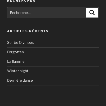
RECHERCHER
Recherche
Recher
pour
:
ARTICLES RÉCENTS
Soirée Olympes
Forgotten
La flamme
Winter night
Dernière danse