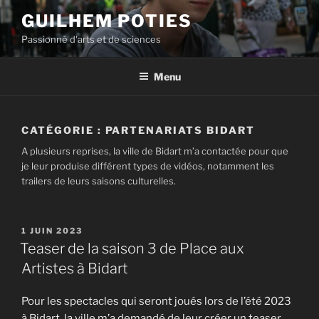
Aller
GUILHEM POTIES
au
Passionné d'arts et de sciences
contenu
principal
Menu
CATÉGORIE :
PARTENARIATS BIDART
A plusieurs reprises, la ville de Bidart m’a contactée pour que
je leur produise différent types de vidéos, notamment les
trailers de leurs saisons culturelles.
PUBLIÉ
1 JUIN 2023
LE
Teaser de la saison 3 de Place aux
Artistes à Bidart
Pour les spectacles qui seront joués lors de l’été 2023
à Bidart, la ville m’a demandé de leur créer un teaser