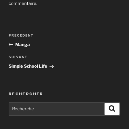
commentaire.
Navigation
Article
PRÉCÉDENT
de
précédent
Manga
l’article
Article
SUIVANT
suivant
Simple School Life
RECHERCHER
Recherche
Recher
pour
: