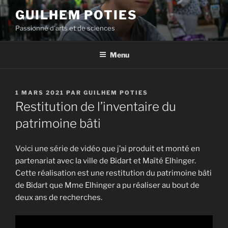
Aller
GUILHEM POTIES
au
Passionné d'arts et de sciences
contenu
principal
Menu
PUBLIÉ
1 MARS 2021
PAR
GUILHEM POTIES
LE
Restitution de l’inventaire du
patrimoine bâti
Voici une série de vidéo que j’ai produit et monté en
partenariat avec la ville de Bidart et Maïté Elhinger.
Cette réalisation est une restitution du patrimoine bâti
de Bidart que Mme Elhinger a pu réaliser au bout de
deux ans de recherches.